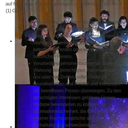
auf folgenden Rechtsgrundlagen in Verbindung mit Art. 6
(1) GDPR:
Verarbeitung personenbezogener Daten mit
Einwilligung der betroffenen Person.
Verarbeitung personenbezogener Daten zur
Wahrung lebenswichtiger Interessen der
betroffenen Person oder einer anderen
natürlichen Person.
Verarbeitung personenbezogener Daten zur
Wahrung der berechtigten Interessen von
uns oder von Dritten, sofern nicht die
Grundfreiheiten und Rechte und Interessen
der betroffenen Person überwiegen. Zu den
berechtigten Interessen gehören: Unsere
Website bereitstellen zu können, die
Informationssicherheit, die Durchsetzung
eigener Rechtsansprüche und die
Einhaltung des schweizerischen Rechts.