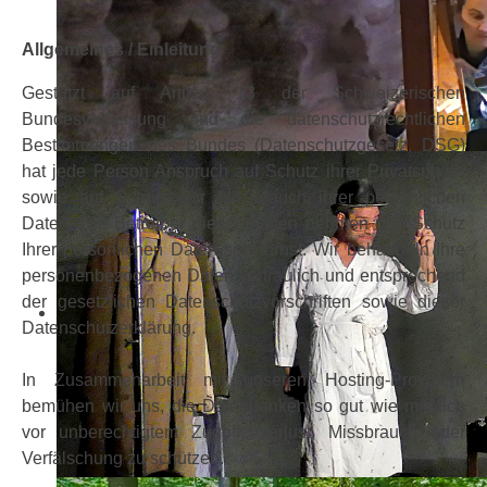
Allgemeines / Einleitung
Gestützt auf Artikel 13 der Schweizerischen
Bundesverfassung und die datenschutzrechtlichen
Bestimmungen des Bundes (Datenschutzgesetz, DSG)
hat jede Person Anspruch auf Schutz ihrer Privatsphäre
sowie auf Schutz vor Missbrauch ihrer persönlichen
Daten. Die Betreiber dieser Seiten nehmen den Schutz
Ihrer persönlichen Daten sehr ernst. Wir behandeln Ihre
personenbezogenen Daten vertraulich und entsprechend
der gesetzlichen Datenschutzvorschriften sowie dieser
Datenschutzerklärung.
In Zusammenarbeit mit unseren Hosting-Providern
bemühen wir uns, die Datenbanken so gut wie möglich
vor unberechtigtem Zugriff, Verlust, Missbrauch oder
Verfälschung zu schützen.