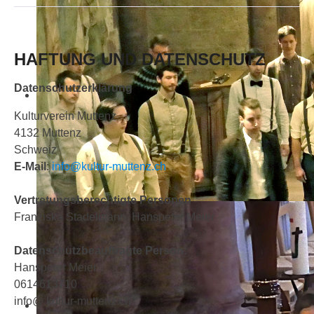
HAFTUNG UND DATENSCHUTZ
Datenschutzerklärung
Kulturverein Muttenz
4132 Muttenz
Schweiz
E-Mail
:
info@kultur-muttenz.ch
Vertretungsberechtigte Personen
Franziska Stadelmann, Hanspeter Meier
Datenschutzbeauftragte Person:
Hanspeter Meier
0614613710
info@ kultur-muttenz.ch