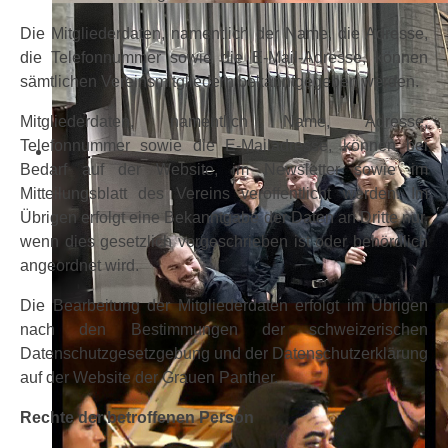
Die Mitgliederdaten, namentlich der Name, die Adresse,
die Telefonnummer sowie die E-Mail-Adresse, können
sämtlichen Vereinsmitgliedern bekanntgegeben werden.
Mitgliederdaten, namentlich Name, Adresse,
Telefonnummer sowie die E-Mailadresse, können bei
Bedarf auf der Website, im Newsletter sowie im
Mitteilungsblatt des Vereins veröffentlicht werden. Im
Übrigen erfolgt eine Bekanntgabe der Daten an Dritte nur,
wenn dies gesetzlich vorgeschrieben ist oder behördlich
angeordnet wird.
Die Bearbeitung der Mitgliederdaten erfolgt im Übrigen
nach den Bestimmungen der schweizerischen
Datenschutzgesetzgebung und der Datenschutzerklärung
auf der Website der Grauen Panther.
Rechte der betroffenen Person