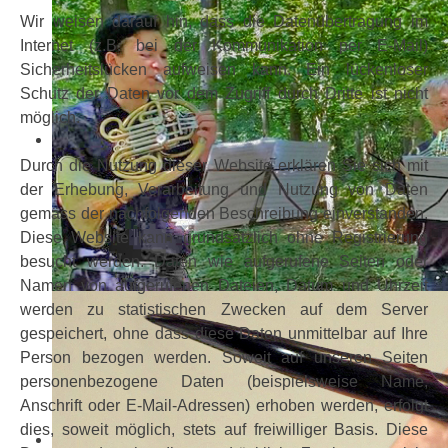
Wir weisen darauf hin, dass die Datenübertragung im
Internet (z.B. bei der Kommunikation per E-Mail)
Sicherheitslücken aufweisen kann. Ein lückenloser
Schutz der Daten vor dem Zugriff durch Dritte ist nicht
möglich.
Durch die Nutzung dieser Website erklären Sie sich mit
der Erhebung, Verarbeitung und Nutzung von Daten
gemäss der nachfolgenden Beschreibung einverstanden.
Diese Website kann grundsätzlich ohne Registrierung
besucht werden. Daten wie aufgerufene Seiten oder
Namen von aufgerufenen Dateien, Datum und Uhrzeit
werden zu statistischen Zwecken auf dem Server
gespeichert, ohne dass diese Daten unmittelbar auf Ihre
Person bezogen werden. Soweit auf unseren Seiten
personenbezogene Daten (beispielsweise Name,
Anschrift oder E-Mail-Adressen) erhoben werden, erfolgt
dies, soweit möglich, stets auf freiwilliger Basis. Diese