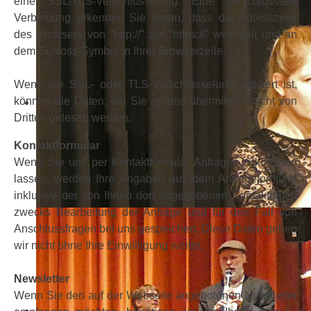
eine SSL/TLS-Verschlüsselung. Eine verschlüsselte
Verbindung erkennen Sie daran, dass die Adresszeile
des Browsers von "http://" auf "https://" wechselt und an
dem Schloss-Symbol in Ihrer Browserzeile.
Wenn die SSL- oder TLS-Verschlüsselung aktiviert ist,
können die Daten, die Sie an uns übermitteln, nicht von
Dritten gelesen werden.
Kontaktformular
Wenn Sie uns per Kontaktformular Anfragen zukommen
lassen, werden Ihre Angaben aus dem Anfrageformular
inklusive der von Ihnen dort angegebenen Kontaktdaten
zwecks Bearbeitung der Anfrage und für den Fall von
Anschlussfragen bei uns gespeichert. Diese Daten geben
wir nicht ohne Ihre Einwilligung weiter.
Newsletter
Wenn Sie den auf der Webseite angebotenen Newsletter