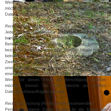
Wenn Sie von diesem Auskunftsrecht Gebrauch machen
möchten, können Sie sich jederzeit an unseren
Datenschutzbeauftragten wenden.
Recht auf Berichtigung
Jede von der Verarbeitung personenbezogener Daten
betroffene Person hat das Recht, die unverzügliche
Berichtigung sie betreffender unrichtiger personen-
bezogener Daten zu verlangen. Darüber hinaus hat die
betroffene Person das Recht, unter Berücksichtigung der
Zwecke der Verarbeitung, die Vervollständigung
unvollständiger personenbezogener Daten - auch mittels
einer ergänzenden Erklärung - zu verlangen.
Wenn Sie dieses Recht auf Berichtigung ausüben
möchten, können Sie sich jederzeit an unseren
Datenschutzbeauftragten wenden.
Recht auf Löschung (Recht auf Vergessenwerden)
Personenbezogene Daten werden für die Dauer der