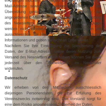
empfangen möchten, benötigen wir von Ihnen eine E-
Mail-Adresse sowie Informationen, welche uns die
Überprüfung gestatten, dass Sie der Inhaber der
angegebenen E-Mail-Adresse sind und mit dem Empfang
des Newsletters einverstanden sind. Weitere Daten
werden nicht erhoben. Diese Daten verwenden wir
ausschliesslich für den Versand der angeforderten
Informationen und geben sie nicht an Dritte weiter.
Nachdem Sie Ihre Einwilligung zur Speicherung der
Daten, der E-Mail-Adresse sowie deren Nutzung zum
Versand des Newsletters erteilt haben, können Sie diese
jederzeit über den "Abmeldelink" im Newsletter
widerrufen.
Datenschutz
Wir erheben von den Mitgliedern ausschliesslich
diejenigen Personendaten, die zur Erfüllung des
Vereinszwecks notwendig sind. Der Vorstand sorgt für
eine dem Risiko angemessene Sicherheit der Daten.