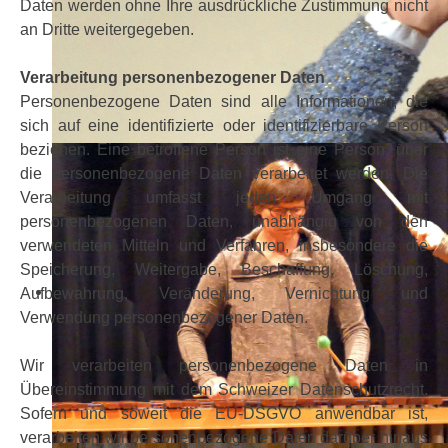
Daten werden ohne Ihre ausdrückliche Zustimmung nicht
an Dritte weitergegeben.
Verarbeitung personenbezogener Daten
Personenbezogene Daten sind alle Informationen, die
sich auf eine identifizierte oder identifizierbare Person
beziehen. Eine betroffene Person ist eine Person, über
die personenbezogene Daten verarbeitet werden. Die
Verarbeitung umfasst jeden Umgang mit
personenbezogenen Daten, unabhängig von den
verwendeten Mitteln und Verfahren, insbesondere die
Speicherung, Weitergabe, Beschaffung, Löschung,
Aufbewahrung, Veränderung, Vernichtung und
Verwendung personenbezogener Daten.
Wir verarbeiten personenbezogene Daten in
Übereinstimmung mit dem Schweizer Datenschutzrecht.
Sofern und soweit die EU-DSGVO anwendbar ist,
verarbeiten wir personenbezogene Daten darüber hinaus