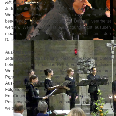
Recht auf Bestätigung
Jede betroffene Person hat das Recht, vom Betreiber der
Website eine Bestätigung darüber zu verlangen, ob sie
betreffende personenbezogene Daten verarbeitet
werden. Wenn Sie dieses Bestätigungsrecht ausüben
möchten, können Sie sich jederzeit an den
Datenschutzbeauftragten wenden.
Auskunftsrecht
Jede von der Verarbeitung personenbezogener Daten
betroffene Person hat das Recht, vom Betreiber dieser
Website jederzeit unentgeltlich Auskunft über die zu ihrer
Person gespeicherten Daten und eine Kopie dieser
Auskunft zu erhalten. Darüber hinaus kann Auskunft über
Folgendes erteilt werden:
Empfänger, an welche die Adressen zwecks
Postversands von Versammlungs-Einladungen
weitergegeben werden.