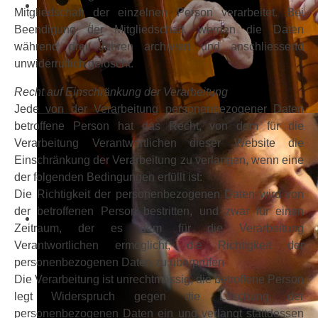
Mitgliedschaft der einzelnen Person verarbeitet. Bei
Beendigung der Mitgliedschaft, werden die Daten
während drei Jahren archiviert und anschliessend
unwiderruflich gelöscht.
Recht auf Einschränkung der Verarbeitung
Jede von der Verarbeitung personenbezogener Daten
betroffene Person hat das Recht, von dem für die
Verarbeitung Verantwortlichen dieser Website die
Einschränkung der Verarbeitung zu verlangen, wenn eine
der folgenden Bedingungen erfüllt ist:
Die Richtigkeit der personenbezogenen Daten wird von
der betroffenen Person bestritten, und zwar für einen
Zeitraum, der es dem für die Verarbeitung
Verantwortlichen ermöglicht, die Richtigkeit der
personenbezogenen Daten zu überprüfen
Die Verarbeitung ist unrechtmässig, die betroffene Person
legt Widerspruch gegen die Löschung der
personenbezogenen Daten ein und verlangt stattdessen