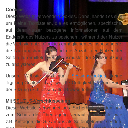
Cookies
Diese Website verwendet Cookies. Dabei handelt es sich
um kleine Textdateien, die es ermöglichen, spezifische,
auf den Nutzer bezogene Informationen auf dem
Endgerät des Nutzers zu speichern, während der Nutzer
die Website nutzt. Cookies ermöglichen es insbesondere,
die Nutzungshäufigkeit und die Anzahl der Nutzer der
Seiten zu ermitteln, Verhaltensmuster der Seitennutzung
zu analysieren
Unsere Website setzt nur
Sessionscookies
(keine
Tracking-Cookies o.ä.), welche Gültigkeit bis zum Ende
der Sitzung (Schliessen aller Browserfenster) haben
Mit SSL/TLS-Verschlüsselung
Diese Website verwendet aus Sicherheitsgründen und
zum Schutz der Übertragung vertraulicher Inhalte, wie
z.B. Anfragen, die Sie an uns als Seitenbetreiber senden,