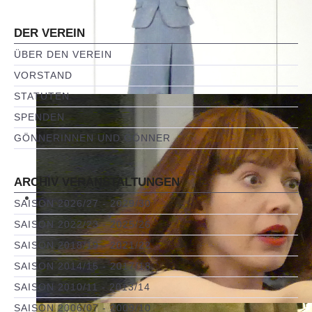
DER VEREIN
ÜBER DEN VEREIN
VORSTAND
STATUTEN
SPENDEN
GÖNNERINNEN UND GÖNNER
ARCHIV VERANSTALTUNGEN
SAISON 2026/27 - 2029/30
SAISON 2022/23 - 2025/26
SAISON 2018/19 - 2021/22
SAISON 2014/15 - 2017/18
SAISON 2010/11 - 2013/14
SAISON 2006/07 - 2009/10