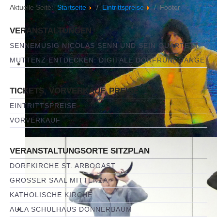
Aktuelle Seite:
Startseite
Eintrittspreise
Footer
VERANSTALTUNGEN
SENNEMUSIG NICOLAS SENN UND SEIN QUARTETT
MUTTENZ ENTDECKEN: DIGITALE DORFRUNDGÄNGE
TICKETS, VORVERKAUF, PREISE
EINTRITTSPREISE
VORVERKAUF
VERANSTALTUNGSORTE SITZPLAN
DORFKIRCHE ST. ARBOGAST
GROSSER SAAL MITTENZA
KATHOLISCHE KIRCHE
AULA SCHULHAUS DONNERBAUM