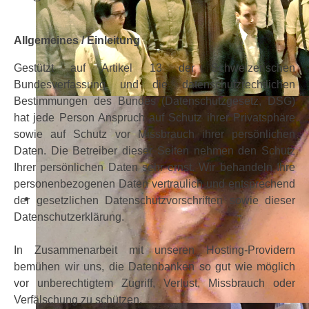
Allgemeines / Einleitung
Gestützt auf Artikel 13 der Schweizerischen
Bundesverfassung und die datenschutzrechtlichen
Bestimmungen des Bundes (Datenschutzgesetz, DSG)
hat jede Person Anspruch auf Schutz ihrer Privatsphäre
sowie auf Schutz vor Missbrauch ihrer persönlichen
Daten. Die Betreiber dieser Seiten nehmen den Schutz
Ihrer persönlichen Daten sehr ernst. Wir behandeln Ihre
personenbezogenen Daten vertraulich und entsprechend
der gesetzlichen Datenschutzvorschriften sowie dieser
Datenschutzerklärung.
In Zusammenarbeit mit unseren Hosting-Providern
bemühen wir uns, die Datenbanken so gut wie möglich
vor unberechtigtem Zugriff, Verlust, Missbrauch oder
Verfälschung zu schützen.