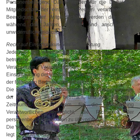
Personenbezogene Daten werden für die Dauer der
Mitgliedschaft der einzelnen Person verarbeitet. Bei
Beendigung der Mitgliedschaft, werden die Daten
während drei Jahren archiviert und anschliessend
unwiderruflich gelöscht.
Recht auf Einschränkung der Verarbeitung
Jede von der Verarbeitung personenbezogener Daten
betroffene Person hat das Recht, von dem für die
Verarbeitung Verantwortlichen dieser Website die
Einschränkung der Verarbeitung zu verlangen, wenn eine
der folgenden Bedingungen erfüllt ist:
Die Richtigkeit der personenbezogenen Daten wird von
der betroffenen Person bestritten, und zwar für einen
Zeitraum, der es dem für die Verarbeitung
Verantwortlichen ermöglicht, die Richtigkeit der
personenbezogenen Daten zu überprüfen
Die Verarbeitung ist unrechtmässig, die betroffene Person
legt Widerspruch gegen die Löschung der