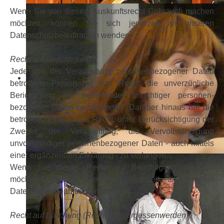
Wenn Sie von diesem Auskunftsrecht Gebrauch machen
möchten, können Sie sich jederzeit an unseren
Datenschutzbeauftragten wenden.
Recht auf Berichtigung
Jede von der Verarbeitung personenbezogener Daten
betroffene Person hat das Recht, die unverzügliche
Berichtigung sie betreffender unrichtiger personen-
bezogener Daten zu verlangen. Darüber hinaus hat die
betroffene Person das Recht, unter Berücksichtigung der
Zwecke der Verarbeitung, die Vervollständigung
unvollständiger personenbezogener Daten - auch mittels
einer ergänzenden Erklärung - zu verlangen.
Wenn Sie dieses Recht auf Berichtigung ausüben
möchten, können Sie sich jederzeit an unseren
Datenschutzbeauftragten wenden.
Recht auf Löschung (Recht auf Vergessenwerden)