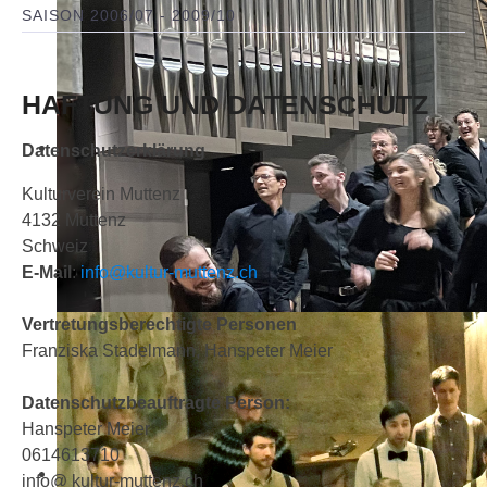
SAISON 2006/07 - 2009/10
HAFTUNG UND DATENSCHUTZ
Datenschutzerklärung
Kulturverein Muttenz
4132 Muttenz
Schweiz
E-Mail
:
info@kultur-muttenz.ch
Vertretungsberechtigte Personen
Franziska Stadelmann, Hanspeter Meier
Datenschutzbeauftragte Person:
Hanspeter Meier
0614613710
info@ kultur-muttenz.ch