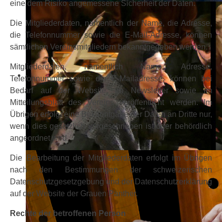
eine dem Risiko angemessene Sicherheit der Daten.
Die Mitgliederdaten, namentlich der Name, die Adresse,
die Telefonnummer sowie die E-Mail-Adresse, können
sämtlichen Vereinsmitgliedern bekanntgegeben werden.
Mitgliederdaten, namentlich Name, Adresse,
Telefonnummer sowie die E-Mailadresse, können bei
Bedarf auf der Website, im Newsletter sowie im
Mitteilungsblatt des Vereins veröffentlicht werden. Im
Übrigen erfolgt eine Bekanntgabe der Daten an Dritte nur,
wenn dies gesetzlich vorgeschrieben ist oder behördlich
angeordnet wird.
Die Bearbeitung der Mitgliederdaten erfolgt im Übrigen
nach den Bestimmungen der schweizerischen
Datenschutzgesetzgebung und der Datenschutzerklärung
auf der Website der Grauen Panther.
Rechte der betroffenen Person