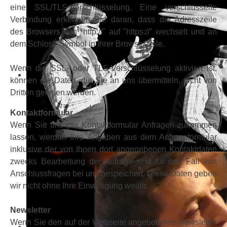
eine SSL/TLS-Verschlüsselung. Eine verschlüsselte
Verbindung erkennen Sie daran, dass die Adresszeile
des Browsers von "http://" auf "https://" wechselt und an
dem Schloss-Symbol in Ihrer Browserzeile.
Wenn die SSL- oder TLS-Verschlüsselung aktiviert ist,
können die Daten, die Sie an uns übermitteln, nicht von
Dritten gelesen werden.
Kontaktformular
Wenn Sie uns per Kontaktformular Anfragen zukommen
lassen, werden Ihre Angaben aus dem Anfrageformular
inklusive der von Ihnen dort angegebenen Kontaktdaten
zwecks Bearbeitung der Anfrage und für den Fall von
Anschlussfragen bei uns gespeichert. Diese Daten geben
wir nicht ohne Ihre Einwilligung weiter.
Newsletter
Wenn Sie den auf der Webseite angebotenen Newsletter