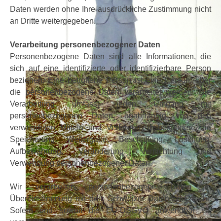
Daten werden ohne Ihre ausdrückliche Zustimmung nicht
an Dritte weitergegeben.
Verarbeitung personenbezogener Daten
Personenbezogene Daten sind alle Informationen, die
sich auf eine identifizierte oder identifizierbare Person
beziehen. Eine betroffene Person ist eine Person, über
die personenbezogene Daten verarbeitet werden. Die
Verarbeitung umfasst jeden Umgang mit
personenbezogenen Daten, unabhängig von den
verwendeten Mitteln und Verfahren, insbesondere die
Speicherung, Weitergabe, Beschaffung, Löschung,
Aufbewahrung, Veränderung, Vernichtung und
Verwendung personenbezogener Daten.
Wir verarbeiten personenbezogene Daten in
Übereinstimmung mit dem Schweizer Datenschutzrecht.
Sofern und soweit die EU-DSGVO anwendbar ist,