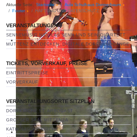
Aktuelle Seite:
Startseite
Aula Schulhaus Donnerbaum
Footer
HAFTUNG UND DATENSCHUTZ
VERANSTALTUNGEN
SENNEMUSIG NICOLAS SENN UND SEIN QUARTETT
MUTTENZ ENTDECKEN: DIGITALE DORFRUNDGÄNGE
TICKETS, VORVERKAUF, PREISE
EINTRITTSPREISE
VORVERKAUF
VERANSTALTUNGSORTE SITZPLAN
DORFKIRCHE ST. ARBOGAST
GROSSER SAAL MITTENZA
KATHOLISCHE KIRCHE