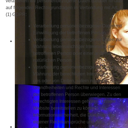
verarbeiten wir personenbezogene Daten darüber hinaus
auf folgenden Rechtsgrundlagen in Verbindung mit Art. 6
(1) GDPR:
Verarbeitung personenbezogener Daten mit
Einwilligung der betroffenen Person.
Verarbeitung personenbezogener Daten zur
Wahrung lebenswichtiger Interessen der
betroffenen Person oder einer anderen
natürlichen Person.
Verarbeitung personenbezogener Daten zur
Wahrung der berechtigten Interessen von
uns oder von Dritten, sofern nicht die
Grundfreiheiten und Rechte und Interessen
der betroffenen Person überwiegen. Zu den
berechtigten Interessen gehören: Unsere
Website bereitstellen zu können, die
Informationssicherheit, die Durchsetzung
eigener Rechtsansprüche und die