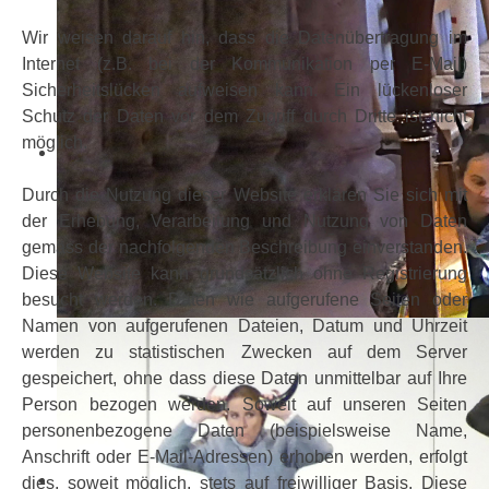
Wir weisen darauf hin, dass die Datenübertragung im
Internet (z.B. bei der Kommunikation per E-Mail)
Sicherheitslücken aufweisen kann. Ein lückenloser
Schutz der Daten vor dem Zugriff durch Dritte ist nicht
möglich.
Durch die Nutzung dieser Website erklären Sie sich mit
der Erhebung, Verarbeitung und Nutzung von Daten
gemäss der nachfolgenden Beschreibung einverstanden.
Diese Website kann grundsätzlich ohne Registrierung
besucht werden. Daten wie aufgerufene Seiten oder
Namen von aufgerufenen Dateien, Datum und Uhrzeit
werden zu statistischen Zwecken auf dem Server
gespeichert, ohne dass diese Daten unmittelbar auf Ihre
Person bezogen werden. Soweit auf unseren Seiten
personenbezogene Daten (beispielsweise Name,
Anschrift oder E-Mail-Adressen) erhoben werden, erfolgt
dies, soweit möglich, stets auf freiwilliger Basis. Diese