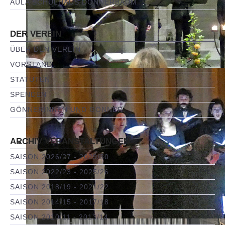
AULA SCHULHAUS DONNERBAUM
DER VEREIN
ÜBER DEN VEREIN
VORSTAND
STATUTEN
SPENDEN
GÖNNERINNEN UND GÖNNER
ARCHIV VERANSTALTUNGEN
SAISON 2026/27 - 2029/30
SAISON 2022/23 - 2025/26
SAISON 2018/19 - 2021/22
SAISON 2014/15 - 2017/18
SAISON 2010/11 - 2013/14