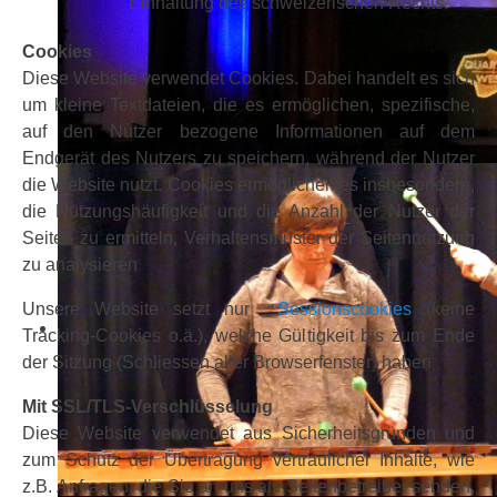
Einhaltung des schweizerischen Rechts.
Cookies
Diese Website verwendet Cookies. Dabei handelt es sich
um kleine Textdateien, die es ermöglichen, spezifische,
auf den Nutzer bezogene Informationen auf dem
Endgerät des Nutzers zu speichern, während der Nutzer
die Website nutzt. Cookies ermöglichen es insbesondere,
die Nutzungshäufigkeit und die Anzahl der Nutzer der
Seiten zu ermitteln, Verhaltensmuster der Seitennutzung
zu analysieren
Unsere Website setzt nur
Sessionscookies
(keine
Tracking-Cookies o.ä.), welche Gültigkeit bis zum Ende
der Sitzung (Schliessen aller Browserfenster) haben
Mit SSL/TLS-Verschlüsselung
Diese Website verwendet aus Sicherheitsgründen und
zum Schutz der Übertragung vertraulicher Inhalte, wie
z.B. Anfragen, die Sie an uns als Seitenbetreiber senden,