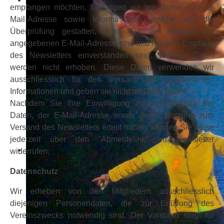
empfangen möchten, benötigen wir von Ihnen eine E-
Mail-Adresse sowie Informationen, welche uns die
Überprüfung gestatten, dass Sie der Inhaber der
angegebenen E-Mail-Adresse sind und mit dem Empfang
des Newsletters einverstanden sind. Weitere Daten
werden nicht erhoben. Diese Daten verwenden wir
ausschliesslich für den Versand der angeforderten
Informationen und geben sie nicht an Dritte weiter.
Nachdem Sie Ihre Einwilligung zur Speicherung der
Daten, der E-Mail-Adresse sowie deren Nutzung zum
Versand des Newsletters erteilt haben, können Sie diese
jederzeit über den "Abmeldelink" im Newsletter
widerrufen.
Datenschutz
Wir erheben von den Mitgliedern ausschliesslich
diejenigen Personendaten, die zur Erfüllung des
Vereinszwecks notwendig sind. Der Vorstand sorgt für