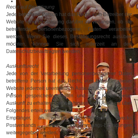
Recht auf Bestätigung
Jede betroffene Person hat das Recht, vom Betreiber der
Website eine Bestätigung darüber zu verlangen, ob sie
betreffende personenbezogene Daten verarbeitet
werden. Wenn Sie dieses Bestätigungsrecht ausüben
möchten, können Sie sich jederzeit an den
Datenschutzbeauftragten wenden.
Auskunftsrecht
Jede von der Verarbeitung personenbezogener Daten
betroffene Person hat das Recht, vom Betreiber dieser
Website jederzeit unentgeltlich Auskunft über die zu ihrer
Person gespeicherten Daten und eine Kopie dieser
Auskunft zu erhalten. Darüber hinaus kann Auskunft über
Folgendes erteilt werden:
Empfänger, an welche die Adressen zwecks
Postversands von Versammlungs-Einladungen
weitergegeben werden.