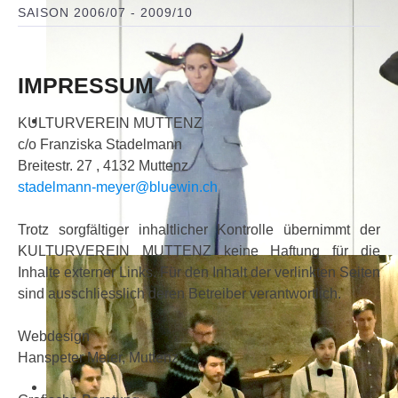
SAISON 2006/07 - 2009/10
IMPRESSUM
KULTURVEREIN MUTTENZ
c/o Franziska Stadelmann
Breitestr. 27 , 4132 Muttenz
stadelmann-meyer@bluewin.ch
Trotz sorgfältiger inhaltlicher Kontrolle übernimmt der
KULTURVEREIN MUTTENZ keine Haftung für die
Inhalte externer Links. Für den Inhalt der verlinkten Seiten
sind ausschliesslich deren Betreiber verantwortlich.
Webdesign
Hanspeter Meier, Muttenz