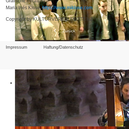
Grafische Beratung
Maria Inés Klose,
https://www.miklose.com
Copyright by KULTURVEREIN MUTTENZ
Vorheriger Beitrag: HAFTUNG UND DA
Zurück
Impressum
Haftung/Datenschutz