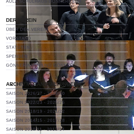
AULA SCHULHAUS DONNERBAUM
DER VEREIN
ÜBER DEN VEREIN
VORSTAND
STATUTEN
SPENDEN
GÖNNERINNEN UND GÖNNER
ARCHIV VERANSTALTUNGEN
SAISON 2026/27 - 2029/30
SAISON 2022/23 - 2025/26
SAISON 2018/19 - 2021/22
SAISON 2014/15 - 2017/18
SAISON 2010/11 - 2013/14