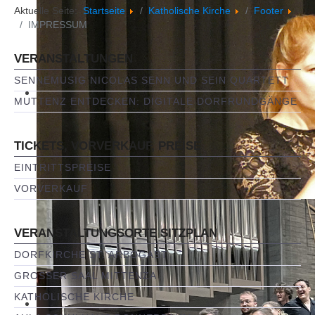
Aktuelle Seite:
Startseite
Katholische Kirche
Footer
IMPRESSUM
VERANSTALTUNGEN
SENNEMUSIG NICOLAS SENN UND SEIN QUARTETT
MUTTENZ ENTDECKEN: DIGITALE DORFRUNDGÄNGE
TICKETS, VORVERKAUF, PREISE
EINTRITTSPREISE
VORVERKAUF
VERANSTALTUNGSORTE SITZPLAN
DORFKIRCHE ST. ARBOGAST
GROSSER SAAL MITTENZA
KATHOLISCHE KIRCHE