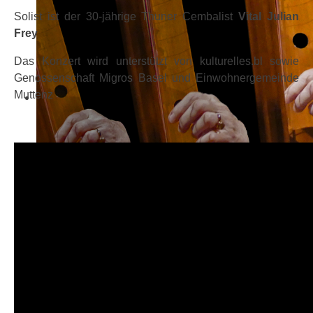
Solist ist der 30-jährige Thuner Cembalist
Vital Julian
Frey
Das Konzert wird unterstützt von kulturelles.bl sowie
Genossenschaft Migros Basel und Einwohnergemeinde
Muttenz