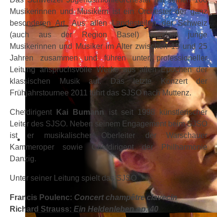
Musikerinnen und Musikern ist ein Orchester der ganz
besonderen Art. Aus allen Landesteilen der Schweiz
(auch aus der Region Basel) kommen junge
Musikerinnen und Musiker im Alter zwischen 15 und 25
Jahren zusammen und führen unter professioneller
Leitung anspruchsvolle Werke aus allen Epochen der
klassischen Musik auf. Das letzte Konzert der
Frühjahrstournee 2011 führt das SJSO nach Muttenz.
Chefdirigent
Kai Bumann
ist seit 1998 künstlerischer
Leiter des SJSO. Neben seinem Engagement beim SJSO
ist er musikalischer Oberleiter der Warschauer
Kammeroper sowie Chefdirigent der Philharmonie
Danzig.
Unter seiner Leitung spielt das SJSO
Francis Poulenc:
Concert champêtre clavecin
Richard Strauss:
Ein Heldenleben op. 40