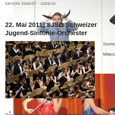
SAISON 2006/07 - 2009/10
22. Mai 2011: SJSO Schweizer
Jugend-Sinfonie-Orchester
Sonnta
Mitten
Das Schweizer Jugendsinfonieorchester mit seinen 100