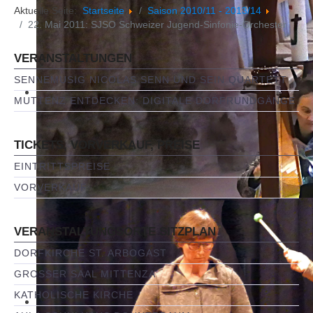
Aktuelle Seite:
Startseite
Saison 2010/11 - 2013/14
22. Mai 2011: SJSO Schweizer Jugend-Sinfonie-Orchester
VERANSTALTUNGEN
SENNEMUSIG NICOLAS SENN UND SEIN QUARTETT
MUTTENZ ENTDECKEN: DIGITALE DORFRUNDGÄNGE
TICKETS, VORVERKAUF, PREISE
EINTRITTSPREISE
VORVERKAUF
VERANSTALTUNGSORTE SITZPLAN
DORFKIRCHE ST. ARBOGAST
GROSSER SAAL MITTENZA
KATHOLISCHE KIRCHE