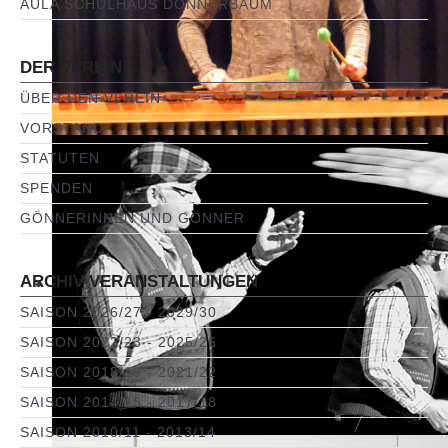
AULA SCHULHAUS DONNERBAUM
DER VEREIN
ÜBER DEN VEREIN
VORSTAND
STATUTEN
SPENDEN
GÖNNERINNEN UND GÖNNER
ARCHIV VERANSTALTUNGEN
SAISON 2026/27 - 2029/30
SAISON 2022/23 - 2025/26
SAISON 2018/19 - 2021/22
SAISON 2014/15 - 2017/18
SAISON 2010/11 - 2013/14