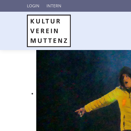
LOGIN
INTERN