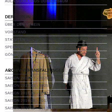
AULA SCHULHAUS DONNERBAUM
DER VEREIN
ÜBER DEN VEREIN
VORSTAND
STATUTEN
SPENDEN
GÖNNERINNEN UND GÖNNER
ARCHIV VERANSTALTUNGEN
SAISON 2026/27 - 2029/30
SAISON 2022/23 - 2025/26
SAISON 2018/19 - 2021/22
SAISON 2014/15 - 2017/18
SAISON 2010/11 - 2013/14