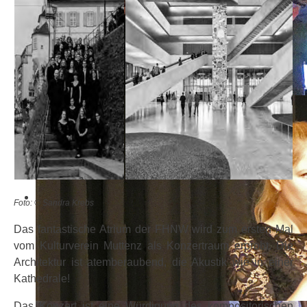
Foto: © Sandra Krebs
Das fantastische Atrium der FHNW wird zum ersten Mal
vom Kulturverein Muttenz als Konzertraum erprobt. Die
Architektur ist atemberaubend, die Akustik wie in einer
Kathedrale!
Das Konzert ist eine Würdigung des kompositorischen