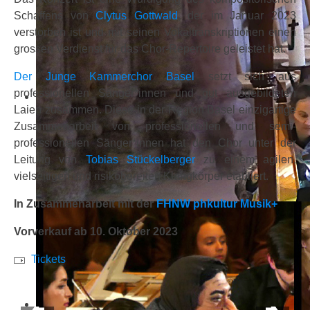
Schaffens von
Clytus Gottwald
, der im Januar 2023
verstorben ist und mit seinen Vokaltranskriptionen einen
grossen Verdienst für das Chor-Repertoire geleistet hat.
Der Junge Kammerchor Basel
setzt sich aus
professionellen Sänger*innen und gut ausgebildeten
Laien zusammen. Diese in der Region Basel einzigartige
Zusammenarbeit von professionellen und semi-
professionellen Sänger*innen hat den Chor unter der
Leitung von
Tobias Stückelberger
zu einem agilen,
vielseitigen und risikobereiten Klangkörper etabliert.
In Zusammenarbeit mit der
FHNW phkultur Musik+
Vorverkauf ab 10. Oktober 2023
Tickets