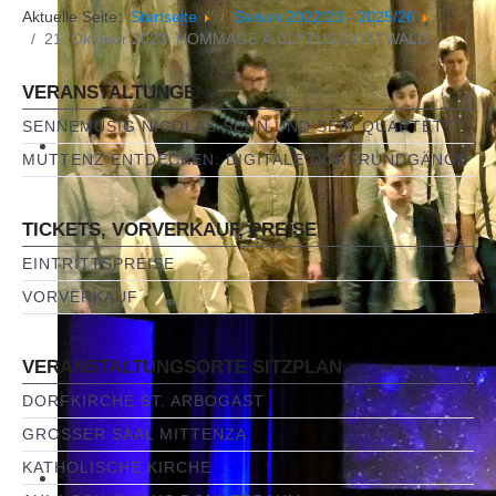
Aktuelle Seite:
Startseite
Saison 2022/23 - 2025/26
21. Oktober 2023: HOMMAGE À CLYTUS GOTTWALD
VERANSTALTUNGEN
SENNEMUSIG NICOLAS SENN UND SEIN QUARTETT
MUTTENZ ENTDECKEN: DIGITALE DORFRUNDGÄNGE
TICKETS, VORVERKAUF, PREISE
EINTRITTSPREISE
VORVERKAUF
VERANSTALTUNGSORTE SITZPLAN
DORFKIRCHE ST. ARBOGAST
GROSSER SAAL MITTENZA
KATHOLISCHE KIRCHE