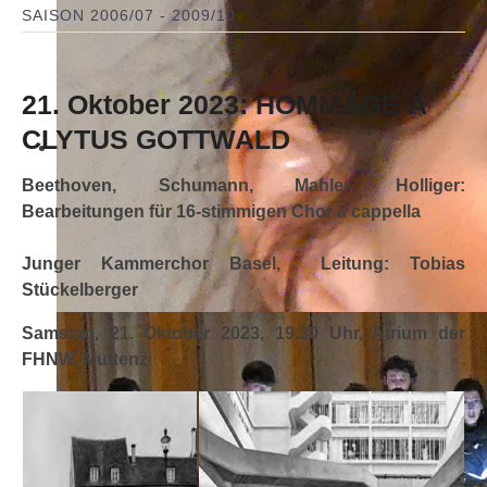
SAISON 2006/07 - 2009/10
21. Oktober 2023: HOMMAGE À
CLYTUS GOTTWALD
Beethoven, Schumann, Mahler, Holliger:
Bearbeitungen für 16-stimmigen Chor a cappella
Junger Kammerchor Basel, Leitung: Tobias
Stückelberger
Samstag, 21. Oktober 2023, 19.30 Uhr, Atrium der
FHNW, Muttenz