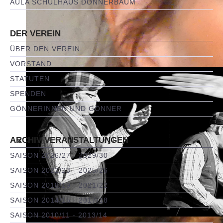
AULA SCHULHAUS DONNERBAUM
DER VEREIN
ÜBER DEN VEREIN
VORSTAND
STATUTEN
SPENDEN
GÖNNERINNEN UND GÖNNER
ARCHIV VERANSTALTUNGEN
SAISON 2026/27 - 2029/30
SAISON 2022/23 - 2025/26
SAISON 2018/19 - 2021/22
SAISON 2014/15 - 2017/18
SAISON 2010/11 - 2013/14