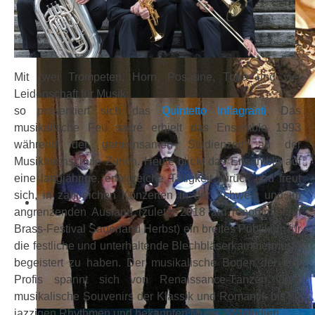
Mit zwei Trompeten, Horn, Posaune, Tuba und viel
Leidenschaft für Musik:
so präsentiert sich das
Quintetto Inflagranti
. Das
musikalische Feu sacré erhielt das Ensemble 1993
während der gemeinsamen Studienzeit an der
Musikhochschule Zürich. Heute blickt das Ensemble auf
eine langjährige, erfolgreiche Tätigkeit zurück und freut
sich, in zahlreichen Konzerten in der Schweiz und im
angrenzenden Ausland (zuletzt 2018 am renommierten
Brass-Festival Sauerland Herbst) ein breites Publikum für
die festliche und unterhaltende Blechbläserkammermusik
begeistert zu haben. Der musikalische Bogen der fünf
Profis spannt sich von Renaissance-Tänzen über
musikalische Souvenirs der Klassik und Romantik bis zu
jazzigen Rhythmen und bekannten Musical-Melodien.