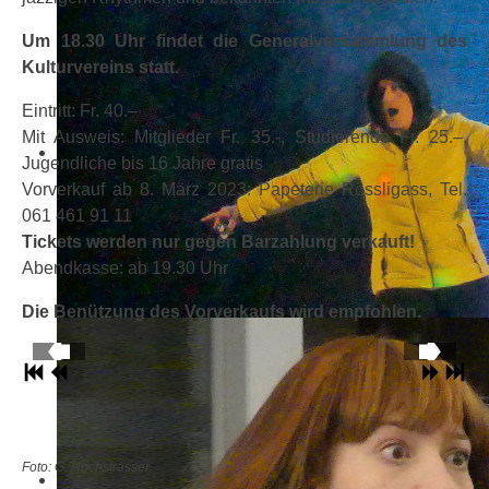
Um 18.30 Uhr findet die Generalversammlung des
Kulturvereins statt.
Eintritt: Fr. 40.–
Mit Ausweis: Mitglieder Fr. 35.-, Studierende Fr. 25.–,
Jugendliche bis 16 Jahre gratis
Vorverkauf ab 8. März 2023: Papeterie Rössligass, Tel.
061 461 91 11
Tickets werden nur gegen Barzahlung verkauft!
Abendkasse: ab 19.30 Uhr
Die Benützung des Vorverkaufs wird empfohlen.
Foto: G. Hochstrasser