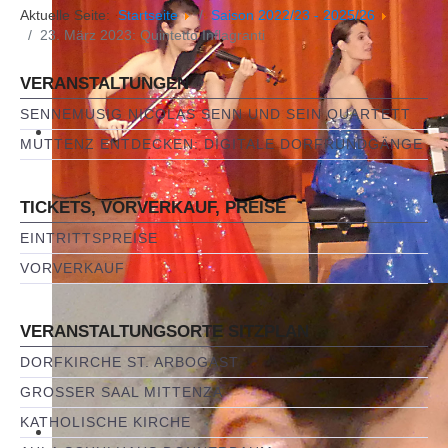
Aktuelle Seite:
Startseite
Saison 2022/23 - 2025/26
23. März 2023: Quintetto Inflagranti
VERANSTALTUNGEN
SENNEMUSIG NICOLAS SENN UND SEIN QUARTETT
MUTTENZ ENTDECKEN: DIGITALE DORFRUNDGÄNGE
TICKETS, VORVERKAUF, PREISE
EINTRITTSPREISE
VORVERKAUF
VERANSTALTUNGSORTE SITZPLAN
DORFKIRCHE ST. ARBOGAST
GROSSER SAAL MITTENZA
KATHOLISCHE KIRCHE